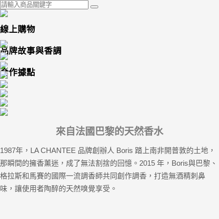
線上購物
品牌故事與香調
合作據點
來自法國巴黎的天然香水
1987年，LA CHANTEE 品牌創辦人 Boris 踏上南非開普敦的土地，
那瞬間的擁香薰迷，成了無法割捨的回憶。2015 年，Boris與巴黎、
格拉斯和馬賽的國際一流調香師共同創作調香，打造無酒精刺鼻
味，讓使用者陶醉的天然嗅覺享受。