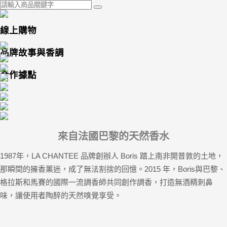
線上購物
品牌故事與香調
合作據點
來自法國巴黎的天然香水
1987年，LA CHANTEE 品牌創辦人 Boris 踏上南非開普敦的土地，
那瞬間的擁香薰迷，成了無法割捨的回憶。2015 年，Boris與巴黎、
格拉斯和馬賽的國際一流調香師共同創作調香，打造無酒精刺鼻
味，讓使用者陶醉的天然嗅覺享受。