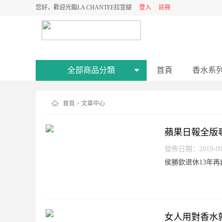
您好，歡迎光臨LA CHANTEE拉宣緹
登入
註冊
全部商品分類
首頁
香水系
首頁
> 文章中心
蘋果日報全版專
發佈日期：2019-09-2
侯勝欽退休13年再創業
女人用對香水