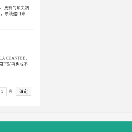
斯、馬賽的頂尖調
調製，原裝進口來
 CHANTEE，
聞了就再也戒不
頁