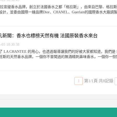
TEE」拉宣緹香水品牌，創立於法國香水之都「格拉斯」，由來自巴黎、格拉
計，並委由國際一線品牌Dior、CHANEL、Guerlain的國際香水大廠
17 非凡新聞：香水也標榜天然有機 法國原裝香水來台
3 18:30:38
 LA CHANTEE 的用心，也透過報導讓我們的好被大家都知道，我們是 LA
旺斯的天然香水品牌，一個你不曾聞過的無酒精刺鼻味香水，一個你一但
第1/1頁 共8記錄
1