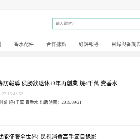
列
香水配件
合作據點
好評報導
目錄與香調
訪報導 侯勝欽退休13年再創業 燒4千萬 賣香水
7 13:43:52
 燒4千萬 賣香水 出版時間：2019/09/21
就能征服全世界! 民視消費高手節目錄影