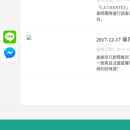
「LA CHAN
香師團隊進行調香設
台。
詢問
2017-12-
發佈日期：2019-05-0
詢問
謝謝非凡新聞看到了
一個來自法國普羅
掉的好味道！