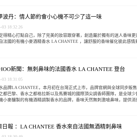
02 柯夢波丹：情人節約會小心機不可少了這一味
3 18:32:26
定得精心打點自己，除了完美的妝容跟穿著，創造屬於獨有的迷人香味更
法國的有機小麥酒精香水 LA CHANTEE ，讓舒服的香味催化彼此感
9 YAHOO新聞：無刺鼻味的法國香水 LA CHANTEE 登台
3 18:31:05
品牌LA CHANTEE，本月初在台灣正式上市，品牌官網與全球同步販售。 L
之都巴黎、香水之都格拉斯以及馬賽城的國際頂尖調香師團隊，是全球少
機小麥釀製的有機酒精調製香水的品牌，香味天然無刺激嗆鼻味，提供消
3 經濟日報 ：LA CHANTEE 香水來自法國無酒精刺鼻味
3 18:30:49