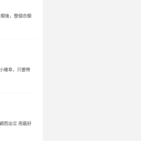
回衣櫥後，整個衣櫥
的小確幸，只要帶
穎而出👏 用最好