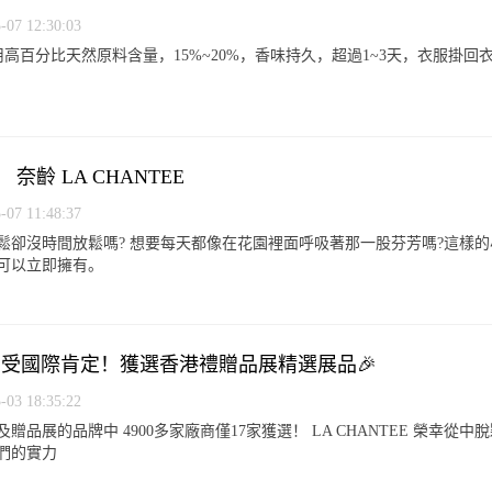
7 12:30:03
E 使用高百分比天然原料含量，15%~20%，香味持久，超過1~3天，衣服掛
奈齡 LA CHANTEE
7 11:48:37
鬆卻沒時間放鬆嗎? 想要每天都像在花園裡面呼吸著那一股芬芳嗎?這樣
可以立即擁有。
TEE 受國際肯定！獲選香港禮贈品展精選展品🎉
3 18:35:22
品展的品牌中 4900多家廠商僅17家獲選！ LA CHANTEE 榮幸從中脫
們的實力