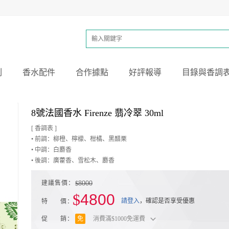
列
香水配件
合作據點
好評報導
目錄與香調
8號法國香水 Firenze 翡冷翠 30ml
[ 香調表 ]
• 前調：柳橙、檸檬、柑橘、黑醋栗
• 中調：白麝香
• 後調：廣藿香、雪松木、麝香
建議售價：
8000
$
$
4800
請登入
，確認是否享受優惠
特 價：
促 銷：
免
消費滿$1000免運費