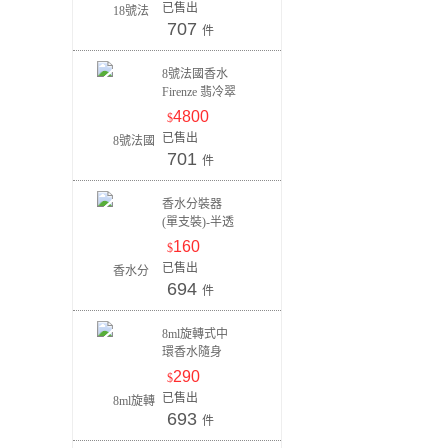
已售出
707
件
8號法國香水
Firenze 翡冷翠
30ml
4800
$
已售出
701
件
香水分裝器
(單支裝)-半透
明藍
160
$
已售出
694
件
8ml旋轉式中
環香水隨身
瓶-青春粉紅
290
$
已售出
693
件