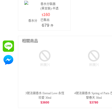
香水分裝器
(單支裝)-半透
明本色白
160
$
已售出
679
件
相關商品
詢問
詢問
3號法國香水 Eternal Love 永恆
4號法國香水 Spring of Paris 
珍愛 30ml
黎春天 30ml
$
3600
$
3780