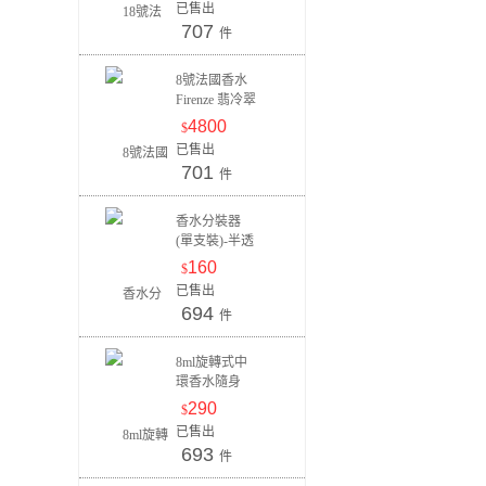
已售出
707
件
8號法國香水
Firenze 翡冷翠
30ml
4800
$
已售出
701
件
香水分裝器
(單支裝)-半透
明藍
160
$
已售出
694
件
8ml旋轉式中
環香水隨身
瓶-青春粉紅
290
$
已售出
693
件