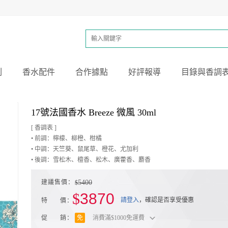
列
香水配件
合作據點
好評報導
目錄與香調
17號法國香水 Breeze 微風 30ml
[ 香調表 ]
• 前調：檸檬、柳橙、柑橘
• 中調：天竺葵、鼠尾草、橙花、尤加利
• 後調：雪松木、檀香、松木、廣藿香、麝香
建議售價：
5400
$
$
3870
請登入
，確認是否享受優惠
特 價：
促 銷：
免
消費滿$1000免運費