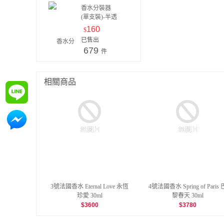
香水分裝器
(單支裝)-半透
明本色白
160
$
已售出
679
件
相關商品
詢問
詢問
3號法國香水 Eternal Love 永恆
4號法國香水 Spring of Paris 
珍愛 30ml
黎春天 30ml
$
3600
$
3780